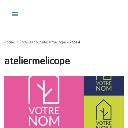
Aller
au
contenu
Accueil
»
Archives pour ateliermelicope
»
Page 4
ateliermelicope