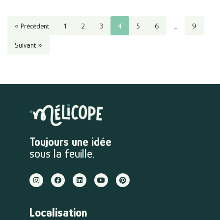
« Précédent
1
2
3
4
5
6
…
9
Suivant »
Toujours une idée
sous la feuille.
Localisation