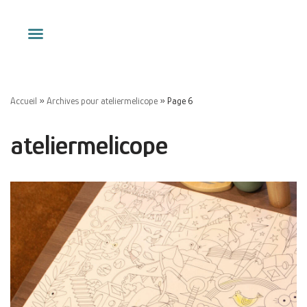
Aller
au
contenu
Accueil
»
Archives pour ateliermelicope
»
Page 6
ateliermelicope