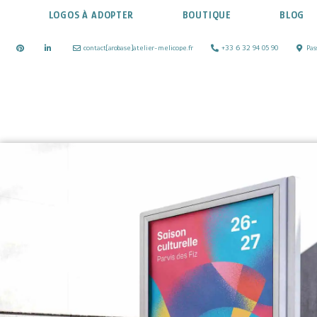
LOGOS À ADOPTER
BOUTIQUE
BLOG
contact[arobase]atelier-melicope.fr
+33 6 32 94 05 90
Pas