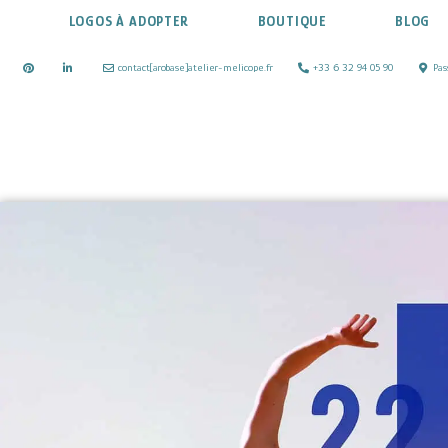
LOGOS À ADOPTER
BOUTIQUE
BLOG
contact[arobase]atelier-melicope.fr
+33 6 32 94 05 90
Pas