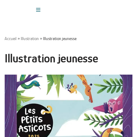
Aller
au
contenu
Accueil
»
Illustration
»
Illustration jeunesse
Illustration jeunesse