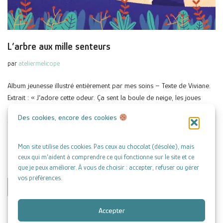
L’arbre aux mille senteurs
par
ateliermelicope
Album jeunesse illustré entièrement par mes soins – Texte de Viviane.
Extrait : « J’adore cette odeur. Ça sent la boule de neige, les joues
fraiches de maman sous mes baisers, la laine mouillée de mes gants
Des cookies, encore des cookies
et le feu de bois qui sort du…
Lire la suite »
Mon site utilise des cookies. Pas ceux au chocolat (désolée), mais
ceux qui m’aident à comprendre ce qui fonctionne sur le site et ce
que je peux améliorer. À vous de choisir : accepter, refuser ou gérer
vos préférences.
1
2
Suivant »
Accepter