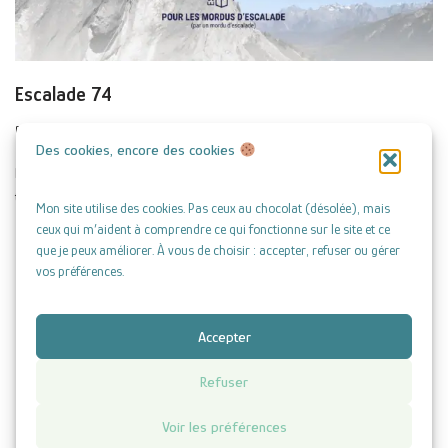
Escalade 74
par
ateliermelicope
Des cookies, encore des cookies
Refonte du site internet Escalade 74, de Gilles Brunot, qui référence
toutes les falaises de Haute-Savoie et les infos qui vont avec.
Mon site utilise des cookies. Pas ceux au chocolat (désolée), mais
ceux qui m’aident à comprendre ce qui fonctionne sur le site et ce
que je peux améliorer. À vous de choisir : accepter, refuser ou gérer
vos préférences.
Accepter
Refuser
Copyright © 2026 | Atelier Mélicope - Amélie Brunot
Mentions légales
|
CGV
|
Politique de confidentialité
|
Politique de cookies (UE)
|
Voir les préférences
Remboursements et retours
|
Mes tarifs
|
Contact