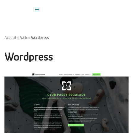
Aller
au
contenu
Accueil
»
Web
»
Wordpress
Wordpress